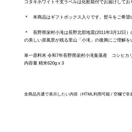
コタキホワイト干支ラベルは化粧箱付でお届けしてお
＊ 本商品はギフトボックス入りです。熨斗をご希望
＊ 長野県栄村小滝は長野北部地震(2011年3月1
の美しい原風景が残る里山「小滝」の復興にご理解を
単一原料米 令和7年長野県栄村小滝集落産 コシヒカ
内容量 精米620g x 3
全商品共通で表示したい内容（HTML利用可能 / 空欄で