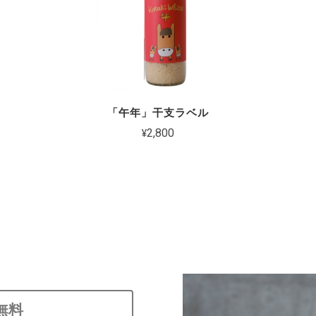
「午年」干支ラベル
¥2,800
無料