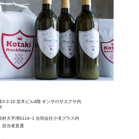
3-2-10 並木ビル4階 ギンザのサヱグサ内
所
村大字堺6114−1 合同会社小滝プラス内
768 担当者直通