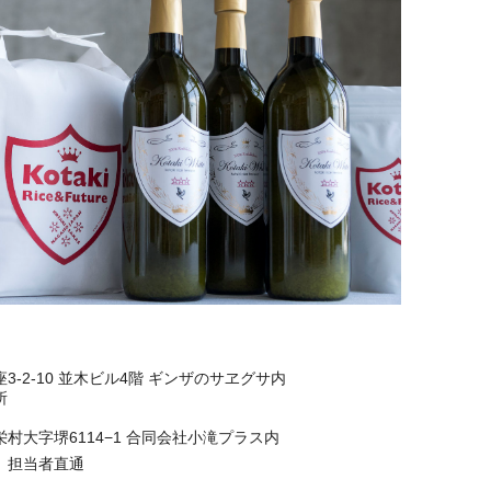
3-2-10 並木ビル4階 ギンザのサヱグサ内
所
村大字堺6114−1 合同会社小滝プラス内
768 担当者直通