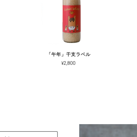
「午年」干支ラベル
¥2,800